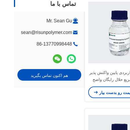
تماس با ما
Mr. Sean Gu
sean@risunpolymer.com
86-13770998448
ربردی پایین واکنش پذیر
هم اکنون تماس بگیرید
یع حلال رایگان واضح
واکنش مایع
یمت رو بدست بیار