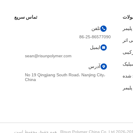
لات
تماس سریع
لیمر
تلفن
86-25-86577090
 اتر
ایمیل
رکیبی
sean@risunpolymer.com
یلیک
آدرس
No 19 Qingjiang South Road، Nanjing City،
 شده
China