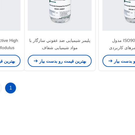
گواهینامه ISO9000 مدول
پلیمر شیمیایی ضد عفوني سازگار با
tive High
مرهای کاربردی
مواد شيميايی شفاف
Modulus
رک
er
و بدست بیار
بهترین قیمت رو بدست بیار
بهترین ق
1