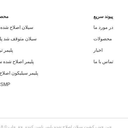
پيوند سريع
محصو
در مورد ما
سیلان اصلاح شده پ
محصولات
سیلان متوقف شد پلی
اخبار
پلیمر ت
تماس با ما
پلیمر اصلاح شده س
پلیمر سیلیکون اصلاح
SMP پلیمر
چین خوب کیفیت سیلان اصلاح شده پلیمر تامین کننده. حق چاپ © 2018-2026 Risun Polymer China Co.,Ltd . همه حقوق محفوظ است