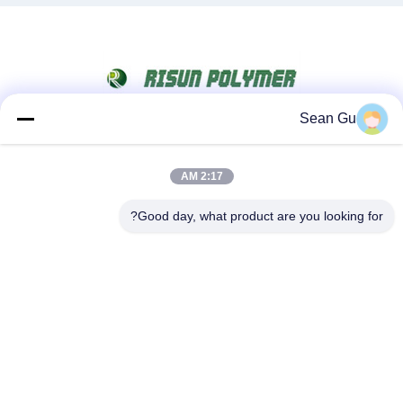
Sean Gu
شبکه های اجتماعی
2:17 AM
Good day, what product are you looking for?
تماس سریع
تلفن
86-25-86577090
ایمیل
sean@risunpolymer.com
آدرس