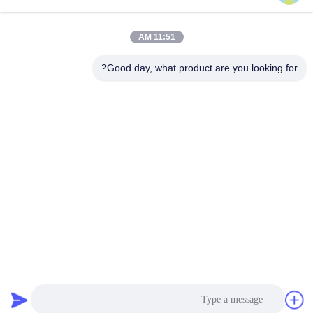
شبکه های اجتماعی
11:51 AM
Good day, what product are you looking for?
تماس سریع
تلفن
86-25-86577090
ایمیل
sean@risunpolymer.com
آدرس
No 19 Qingjiang South Road، Nanjing City، China
سیاست حفظ حریم خصوصی
|
نقشه سایت
چین خوب کیفیت سیلان اصلاح شده پلیمر تامین کننده. حق چاپ ©
2018-2026 Risun Polymer China Co.,Ltd . همه حقوق محفوظ است